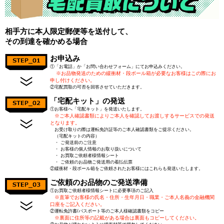
相手方に本人限定郵便等を送付して、
その到達を確かめる場合
お申込み
①「お電話」か「お問い合わせフォーム」にてお申込みください。
※お品物発送のための緩衝材・段ボール箱が必要なお客様はこの際にお
申し付けください。
②宅配買取の可否を回答させていただきます。
「宅配キット」の発送
①お客様へ「宅配キット」を発送いたします。
※ご本人確認書類によりご本人を確認してお渡しするサービスでの発送
となります。
お受け取りの際は運転免許証等のご本人確認書類をご提示ください。
（宅配キットの内容）
・ ご発送前のご注意
・ お客様の個人情報のお取り扱いについて
・ お買取ご依頼者様情報シート
・ ご依頼のお品物ご発送用の着払伝票
②緩衝材・段ボール箱をご依頼されたお客様にはこれらも発送いたします。
ご依頼のお品物のご発送準備
①お買取ご依頼者様情報シートに必要事項のご記入
※直筆でお客様の氏名・住所・生年月日・職業・ご本人名義の金融機関
口座をご記入ください。
②運転免許書/パスポート等のご本人様確認書類をコピー
※裏面に住所等の記載がある場合は裏面もコピーしてください。