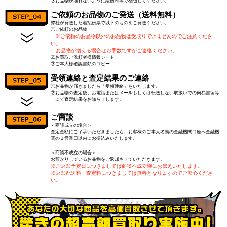
③お品物が壊れないように緩衝材等で梱包してください。
ご依頼のお品物のご発送（送料無料）
弊社が発送した着払伝票で以下のものをご発送ください。
①ご依頼のお品物
※ご依頼のお品物以外のお品物は受取りできませんのでご注意くださ
い。
お品物が増える場合はお手数ですがご連絡ください。
②お買取ご依頼者様情報シート
③ご本人様確認書類のコピー
受領連絡と査定結果のご連絡
①お品物が届きましたら「受領連絡」をいたします。
②お品物の査定後、お電話またはメールもしくは転送しない取扱いでの簡易書留等
にて査定結果をお知らせします。
ご商談
＜商談成立の場合＞
査定金額にご了承いただきましたら、お客様のご本人名義の金融機関口座へ金融機
関の３営業日以内にお振込みいたします。
＜商談不成立の場合＞
お預かりしているお品物をご返却させていただきます。
※ご返却予定日につきましては商談不成立時にお伝えいたします。
※返却配送料・査定料につきましては無料となりますのでご安心くださ
い。