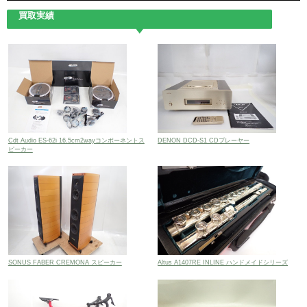
渋谷店
池袋本店
買取実績
大塚店
板橋店
西八王子店
神奈川本部・横浜店
富山店
山梨甲府店
長野店
塩尻店
岐阜店
岐阜飛騨店
静岡本部・静岡店
愛知本部・名古屋店
西尾店
三重本部・四日市店
Cdt Audio ES-62i 16.5cm2wayコンポーネントス
DENON DCD-S1 CDプレーヤー
京都本部・京都店
ピーカー
大阪本部・吹田店
三宮店
岡山店
広島店
高松店
松山店
高知店
北九州門司店
福岡南店
北九州若松店
熊本店
鹿児島店
SONUS FABER CREMONA スピーカー
Altus A1407RE INLINE ハンドメイドシリーズ