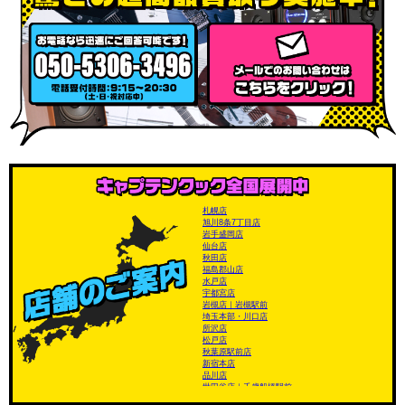
札幌店
旭川8条7丁目店
岩手盛岡店
仙台店
秋田店
福島郡山店
水戸店
宇都宮店
岩槻店｜岩槻駅前
埼玉本部・川口店
所沢店
松戸店
秋葉原駅前店
新宿本店
品川店
世田谷店｜千歳船橋駅前
南平台店