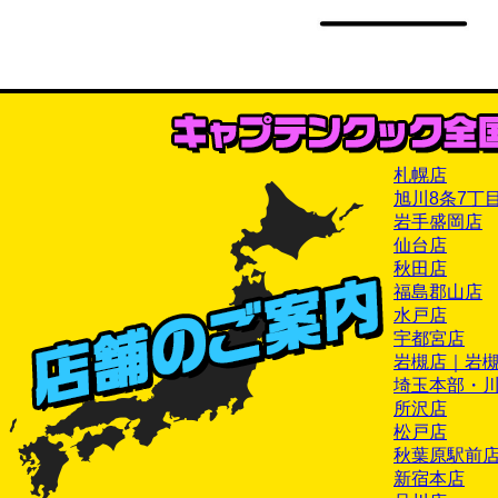
札幌店
旭川8条7丁
岩手盛岡店
仙台店
秋田店
福島郡山店
水戸店
宇都宮店
岩槻店｜岩
埼玉本部・
所沢店
松戸店
秋葉原駅前
新宿本店