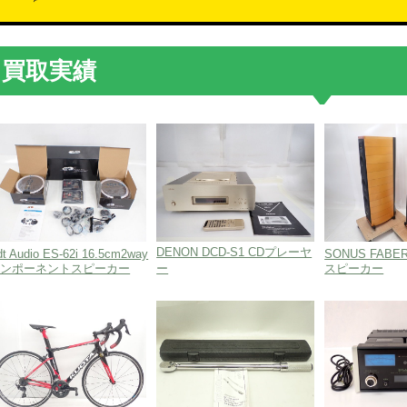
品川店
世田谷店｜
南平台店
渋谷店
買取実績
池袋本店
大塚店
板橋店
西八王子店
神奈川本部
富山店
山梨甲府店
長野店
塩尻店
岐阜店
DENON DCD-S1 CDプレーヤ
dt Audio ES-62i 16.5cm2way
SONUS FABE
コンポーネントスピーカー
ー
スピーカー
岐阜飛騨店
静岡本部・
愛知本部・
西尾店
三重本部・
京都本部・
大阪本部・
三宮店