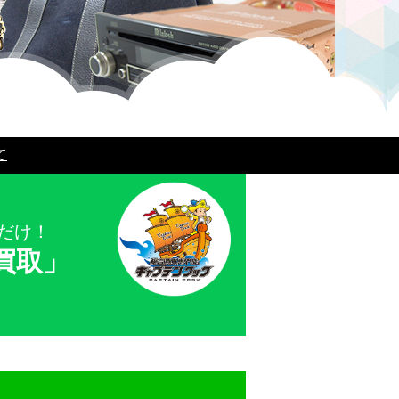
て
だけ！
買取」