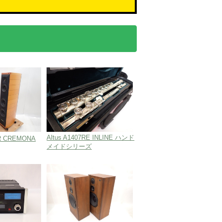
千歳船橋駅前
・横浜店
Altus A1407RE INLINE ハンド
R CREMONA
メイドシリーズ
静岡店
名古屋店
四日市店
京都店
吹田店