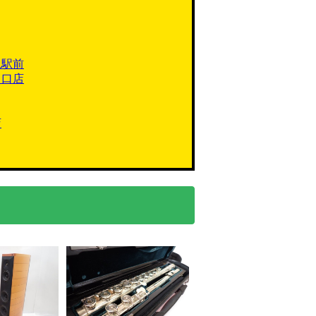
槻駅前
川口店
店
千歳船橋駅前
・横浜店