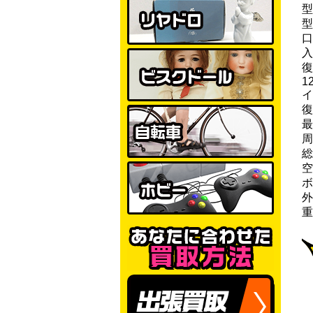
型
型
口
入
復
12
イ
復
最
周
総
空
ボ
外
重