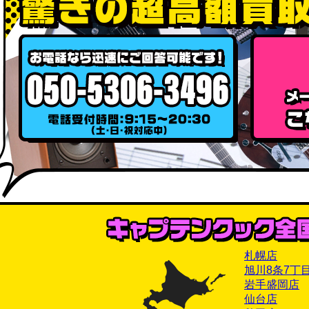
札幌店
旭川8条7丁
岩手盛岡店
仙台店