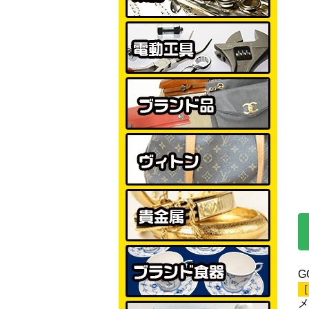
G
［
メ