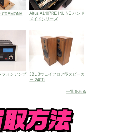
Altus A1407RE INLINE ハンド
R CREMONA
メイドシリーズ
静岡店
名古屋店
四日市店
京都店
吹田店
ヘッドフォンアンプ
JBL 3ウェイフロア型スピーカ
ー 240Ti
一覧をみる
店
店