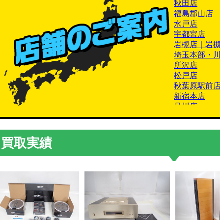
秋田店
福島郡山店
水戸店
宇都宮店
岩槻店｜岩
埼玉本部・
所沢店
松戸店
秋葉原駅前
新宿本店
品川店
世田谷店｜
南平台店
渋谷店
買取実績
池袋本店
大塚店
板橋店
西八王子店
神奈川本部
富山店
山梨甲府店
長野店