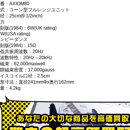
番：AXIOM80
式：コーン型フルレンジユニット
径：25cm(9 1/2inch)
力
刻版(1984)：6W(UK rating)
W(USA rating)
ンピーダンス
刻版(1984)：15Ω
低共振周波数：20Hz
波数特性：20Hz～20kHz
磁束：62,000maxwell
隙磁束密度：17,000gauss
イスコイル口径：2.5cm
形寸法：直径241mmΦx奥行162mm
量：4.2kg