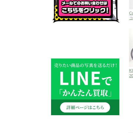
C
K
2