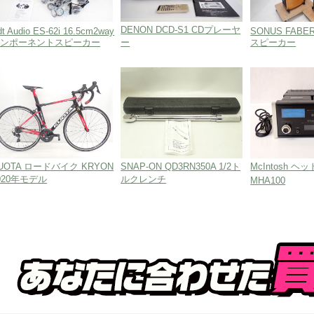
塩尻店
岐阜店
DENON DCD-S1 CDプレーヤ
dt Audio ES-62i 16.5cm2way
SONUS FABE
コンポーネントスピーカー
ー
スピーカー
岐阜飛騨店
静岡本部・
愛知本部・
西尾店
三重本部・
京都本部・
大阪本部・
三宮店
岡山店
UOTA ロードバイク KRYON
SNAP-ON QD3RN350A 1/2ト
McIntosh 
広島店
020年モデル
ルクレンチ
MHA100
高松店
松山店
高知店
北九州門司
福岡南店
北九州若松
熊本店
鹿児島店