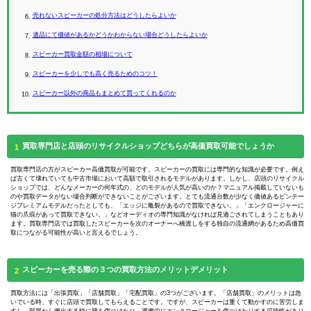
広島店
高松店
売れないスピーカーの処分方法はどうしたらよいか
松山店
高知店
遺品にて価値があるかどうかわからない場合どうしたらよいか
北九州門司店
福岡南店
スピーカー買取金額の相場について
北九州若松店
熊本店
スピーカーを少しでも高く売るためのコツ！
鹿児島店
スピーカー以外の商品もまとめて買ってくれるのか
買取専門店と店頭のリサイクルショップどちらが高価買取可能でしょうか
1
買取専門店の方がスピーカー高価買取が可能です。スピーカーの買取には専門的な知識が必要です。例え
ば古くて壊れていても中古市場において高額で取引されるモデルがあります。しかし、店頭のリサイクル
ショップでは、どんなメーカーの何年式の、どのモデルが人気が高いのか？マニュアル掲載していないも
のや買取データがない場合判断ができないことがございます。とても流通台数が少なく価値あるビンテー
ジプレミアムモデルだったとしても、「エッジに亀裂があるので買取できない。」「エンクロージャーに
猫の爪痕があって買取できない。」などオーディオの専門知識がなければ見過ごされてしまうこともあり
ます。買取専門店では買取したスピーカーを次のオーナーへ橋渡しをする独自の流通網があるため高価買
取につながる可能性が高いと言えるでしょう。
スピーカーを売る際の３つの買取方法のメリットデメリット
2
買取方法には「出張買取」「店舗買取」「宅配買取」の3つがございます。「店舗買取」のメリットは急
いでいる時、すぐに店頭で買取してもらえることです。ですが、スピーカーは重くて動かすのに苦労しま