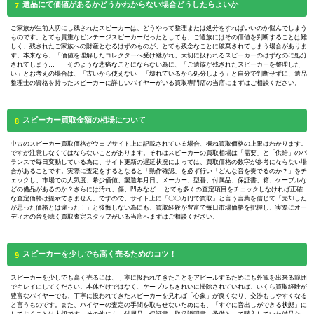
遺品にて価値があるかどうかわからない場合どうしたらよいか
7
ご家族が生前大切にし残されたスピーカーは、どうやって整理または処分をすればいいのか悩んでしまう
ものです。とても貴重なビンテージスピーカーだったとしても、ご遺族にはその価値を判断することは難
しく、残されたご家族への財産となるはずのものが、とても残念なことに破棄されてしまう場合がありま
す。本来なら、「価値を理解したコレクターへ受け継がれ、大切に扱われるスピーカーのはずなのに処分
されてしまう…」 そのような悲痛なことにならない為に、「ご遺族が残されたスピーカーを整理した
い」とお考えの場合は、「古いから使えない」「壊れているから処分しよう」と自分で判断せずに、遺品
整理士の資格を持ったスピーカーに詳しいバイヤーがいる買取専門店の当店にまずはご相談ください。
スピーカー買取金額の相場について
8
中古のスピーカー買取価格がウェブサイト上に記載されている場合、概ね買取価格の上限はわかります。
ですが注意しなくてはならないことがあります。それはスピーカーの買取相場は「需要」と「供給」のバ
ランスで毎日変動している為に、サイト更新の遅延状況によっては、買取価格の数字が参考にならない場
合があることです。実際に査定をするとなると「動作確認」を必ず行い「どんな音を奏でるのか？」をチ
ェックし、市場での人気度、希少価値、製造年月日、メーカー、型番、付属品、保証書、箱、ケーブルな
どの備品があるのか？さらには汚れ、傷、凹みなど… とても多くの査定項目をチェックしなければ正確
な査定価格は提示できません。ですので、サイト上に「〇〇万円で買取」と言う言葉を信じて「売却した
が思った価格とは違った！」と後悔しない為にも、買取経験が豊富で毎日市場価格を把握し、実際にオー
ディオの音を聴く買取査定スタッフがいる当店へまずはご相談ください。
スピーカーを少しでも高く売るためのコツ！
9
スピーカーを少しでも高く売るには、丁寧に扱われてきたことをアピールするためにも外観を出来る範囲
でキレイにしてください。本体だけではなく、ケーブルもきれいに掃除されていれば、いくら買取経験が
豊富なバイヤーでも、丁寧に扱われてきたスピーカーを見れば「心象」が良くなり、交渉もしやすくなる
と言うものです。また、バイヤーの査定の手間を取らせないためにも、「すぐに音出しができる状態」に