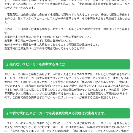
すし、部屋から搬出する時に壁を傷つけたり、運搬中にエンクロージャーを傷つけたりする可能性があり
ます。やっとの思いで、スピーカーを店舗に持ち込んでも、「査定金額に満足出来ずに持ち帰る…」など
のデメリットがあります。
「宅配買取」は自分の都合に合わせて非対面にて買取ってもらえることですが、梱包して配送の準備をす
るのには、重くて大きなスピーカーは二人がかりの作業となり、その手間を考えると現実的ではありませ
ん。
その点、「出張買取」は運搬も梱包も不要でメリットも多く人気の買取方法です。理由はいくつかありま
す。
お電話一本でお客様のご自宅までお伺いするので一切の手間がないこと。
出張料・査定料は一切かからずお客様に負担がないこと。
他のオーディオ機器も一緒に見積もってもらうことで高額査定が見込めること。
査定価格にご満足頂ければその場で現金で払ってもらえることです。
売れないスピーカーを判断する為には
3
スピーカーには様々な種類があります。床に置く大きなタイプのフロア型、テレビなどの横に置きやすい
トールボーイ型スピーカー設置が簡単でコンパクトなブックシェルフ型、アンプやCDが一体型となり小
型のスピカーを鳴らすミニコンポ型、そして壁などに埋め込む「埋込み型」などがあります。一昔前は、
ラジカセより少し値段はするが高音質のブックシェルフ型や、5万円ぐらいまでのミニコンポは人気があ
りましたが、現在は人気もなく需要も少なく古い物は価格が付かないものもあります。その反面、10〜
30万円クラスの高級ミニコンポなどは需要が有るものもあり、古くても高価買取りの可能性があります
ので、ご自身で価値を判断せずにスピーカーに詳しいバイヤーが在籍する当店へ相談ください。
中古で壊れたスピーカーでも高価買取出来る品物は沢山有ります。
4
「スピーカーのエッジがボロボロになっている…」「コーン紙が破れている…」スピーカーを見るともう
使えないのではないかと思いがちです。スピーカーには寿命があり、経年劣化や大音量で使い続けること
で、「灰色のウレタンエッジ」は、だいたい10年程度、「黒いゴムエッジ」でだいたい3年ほどで劣化が