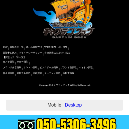
TOP
買取商品一覧
選べる買取方法
営業所案内
会社概要
｜
｜
｜
｜
｜
買取申し込み
プライバシーポリシー
古物営業法に基づく表記
｜
｜
【買取カテゴリ一覧】：
カメラ買取
ホビー買取
｜
｜
ブランド食器買取
リヤドロ買取
ビスクドール買取
ブランド品買取
ヴィトン買取
｜
｜
｜
｜
｜
貴金属買取
電動工具買取
楽器買取
オーディオ買取
自転車買取
｜
｜
｜
｜
Copyright © キャプテンクック All Rights Reserved.
Mobile
|
Desktop