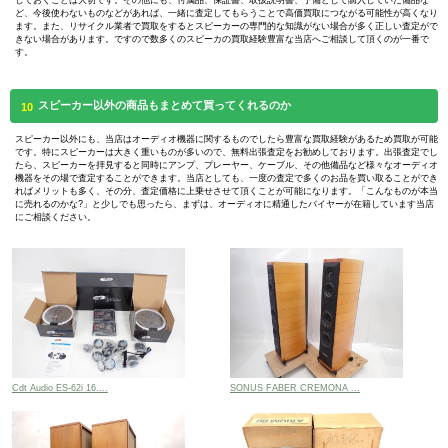
しておくことは大切です。その他にも、付属品、保証書、取扱説明書、予備として購入していた備品な
ど、今後使わないものなどがあれば、一緒に査定してもらうことで高価買取につながる可能性が高くなり
ます。また、リサイクル業者で買取をするとスピーカーの専門的な知識がない場合が多く正しい査定がで
きない場合があります。ですので数多くのスピーカの買取経験豊富な当店へご相談して頂くのが一番で
す。
スピーカー以外の商品もまとめて買ってくれるのか
10
スピーカー以外にも、当店はオーディオ機器に関するものでしたら豊富な買取経験があるため買取が可能
です。特にスピーカーは大きく重いものが多いので、無料出張査定をお勧めしております。出張査定でし
たら、スピーカーを拝見すると同時にアンプ、プレーヤー、ケーブル、その他備品など様々なオーディオ
機器をその場で査定することができます。当店としても、一度の査定で多くのお品を買い取ることができ
ればメリットも多く、その分、査定価格に上乗せさせて頂くことが可能になります。「こんなものが本当
に売れるのかな?」と少しでも思ったら、まずは、オーディオに精通したバイヤーが在籍しています当店
にご相談ください。
Cdt Audio ES-62i 16....
SONUS FABER CREMONA ...