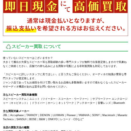
スピーカー買取 について
使っていないスピーカーはございますか？
大きくて搬出が大変なスピーカー等も買取経験の多い専門スタッフが無料で出張査定致しますので気兼ね
なくご依頼ください。店舗での持ち込みによる買取や宅配による非対面買取も対応しております。
「スピーカーに詳しいスタッフに見てほしい」と言う方もご安心ください。オーディオの知識が豊富な専
門スタッフが査定致します。
ジャンク品であってもお値段を付けて買い取れるお品物も多数御座いますので使わなくなったスピーカー
やオーディオ機器があれば是非お問い合わせください。
主なスピーカー買取対象種類
スピーカーシステム｜ユニット（ツイーター・スコーカー・ウーファー）｜サブウーファー エンクロージ
ャー（キャビネット）｜ドライバー｜ホーン｜ネットワーク｜アッテネーター｜音響レンズ｜Bluetooth
主な買取対象メーカー
JBL｜Accuphase｜TANNOY｜DENON｜LUXMAN｜Pioneer｜YAMAHA｜SONY｜Macintosh｜Marantz
Technics｜SANSUI｜BOSE｜B&W｜ONKYO｜レコード・CDなど"
当店の買取方法の種類