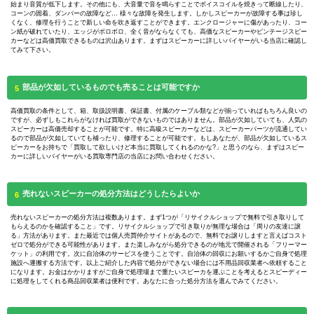
始まり音質が低下します。その他にも、大音量で音を鳴らすことでボイスコイルを焼きって断線したり、
コーンの固着、ダンパーの故障など… 様々な故障を発生します。しかしスピーカーが故障する事は珍し
くなく、修理を行うことで新しい命を吹き返すことができます。エンクロージャーに傷があったり、コー
ン紙が破れていたり、エッジがボロボロ、全く音がならなくても、高価なスピーカーやビンテージスピー
カーなどは高価買取できるものは沢山あります。まずはスピーカーに詳しいバイヤーがいる当店に確認し
てみて下さい。
部品が欠如しているものでも売ることは可能ですか
5
高価買取の条件として、箱、取扱説明書、保証書、付属のケーブル類などが揃っていればもちろん良いの
ですが、必ずしもこれらがなければ買取ができないものではありません。部品が欠如していても、人気の
スピーカーは高価売却することが可能です。特に高級スピーカーなどは、スピーカーパーツが流通してい
るので部品が欠如していても補ったり、修理することが可能です。もしあなたが、部品が欠如しているス
ピーカーをお持ちで「買取して欲しいけど本当に買取してくれるのかな?」と思うのなら、まずはスピー
カーに詳しいバイヤーがいる買取専門店の当店にお問い合わせください。
売れないスピーカーの処分方法はどうしたらよいか
6
売れないスピーカーの処分方法は複数あります。まず1つが「リサイクルショップで無料で引き取りして
もらえるのかを確認すること」です。リサイクルショップで引き取りが無理な場合は「周りの友達に譲
る」方法があります。また最近では個人売買仲介サイトがあるので、無料でお譲りしますと言えばコスト
ゼロで処分ができる可能性があります。また楽しみながら処分できるのが地元で開催される「フリーマー
ケット」の利用です。次に自治体のサービスを使うことです。自治体の回収にお願いするかご自身で処理
施設へ運搬する方法です。以上ご紹介した内容で処分ができない場合には不用品回収業者へ依頼すること
になります。お金はかかりますがご自身で処理場まで重たいスピーカを運ぶことを考えるとスピーディー
に処理をしてくれる商品回収業者は便利です。あなたに合った処分方法を選んでみてください。