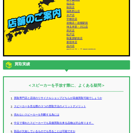
仙台店
秋田店
福島郡山店
水戸店
宇都宮店
岩槻店｜岩槻駅前
埼玉本部・川口店
所沢店
松戸店
秋葉原駅前店
新宿本店
品川店
世田谷店｜千歳船橋駅前
南平台店
渋谷店
池袋本店
買取実績
大塚店
板橋店
西八王子店
神奈川本部・横浜店
富山店
山梨甲府店
＜スピーカーを手放す際に、よくある疑問＞
長野店
塩尻店
岐阜店
買取専門店と店頭のリサイクルショップどちらが高価買取可能でしょうか
岐阜飛騨店
静岡本部・静岡店
スピーカーを売る際の３つの買取方法のメリットデメリット
愛知本部・名古屋店
西尾店
売れないスピーカーを判断する為には
三重本部・四日市店
京都本部・京都店
中古で壊れたスピーカーでも高価買取出来る品物は沢山有ります。
大阪本部・吹田店
三宮店
岡山店
部品が欠如しているものでも売ることは可能ですか