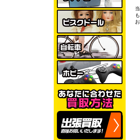
当
も
お