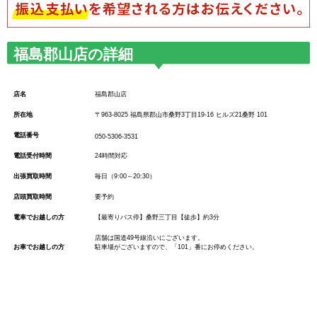
福島郡山店の詳細
店名
福島郡山店
所在地
〒963-8025 福島県郡山市桑野3丁目19-16 ヒルズ21桑野 101
電話番号
050-5306-3531
電話受付時間
24時間対応
出張買取時間
毎日（9:00～20:30）
店頭買取時間
要予約
電車でお越しの方
【最寄りバス停】桑野三丁目【徒歩】約3分
店舗は国道49号線沿いにございます。
お車でお越しの方
駐車場がございますので、「101」番にお停めください。