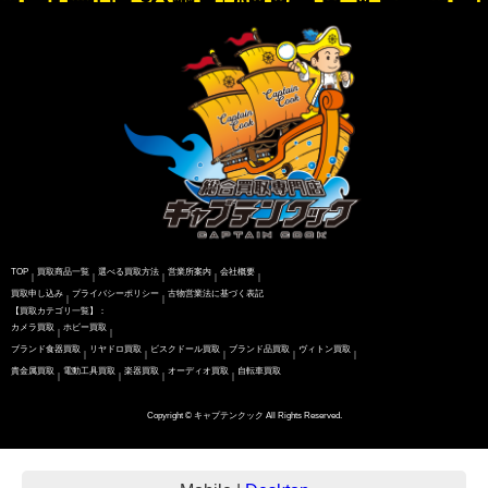
TOP
買取商品一覧
選べる買取方法
営業所案内
会社概要
｜
｜
｜
｜
｜
買取申し込み
プライバシーポリシー
古物営業法に基づく表記
｜
｜
【買取カテゴリ一覧】：
カメラ買取
ホビー買取
｜
｜
ブランド食器買取
リヤドロ買取
ビスクドール買取
ブランド品買取
ヴィトン買取
｜
｜
｜
｜
｜
貴金属買取
電動工具買取
楽器買取
オーディオ買取
自転車買取
｜
｜
｜
｜
Copyright © キャプテンクック All Rights Reserved.